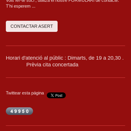
Vols fer-te soci , utilitza el nostre FORMULARI de contacte.
T'hi esperem ...
CONTACTAR ASERT
Horari d'atenció al públic : Dimarts, de 19 a 20,30 .
Prèvia cita concertada
Twittear esta página